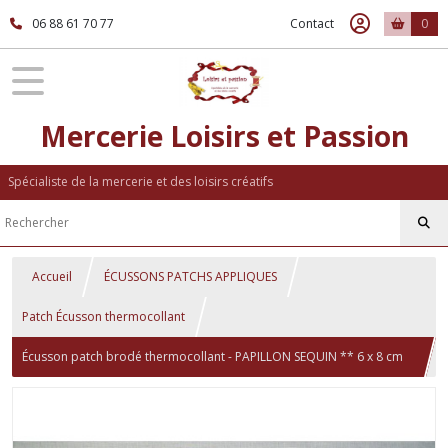
06 88 61 70 77
Contact
0
Mercerie Loisirs et Passion
Spécialiste de la mercerie et des loisirs créatifs
Accueil
ÉCUSSONS PATCHS APPLIQUES
Patch Écusson thermocollant
Écusson patch brodé thermocollant - PAPILLON SEQUIN ** 6 x 8 cm
** Applique à repasser