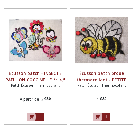
Écusson patch - INSECTE
Écusson patch brodé
PAPILLON COCCINELLE ** 4,5
thermocollant - PETITE
Patch Écusson Thermocollant
Patch Écusson Thermocollant
à 6 cm / au choix **
ABEILLE Jaune ** 4 x 4,5 cm
applique brodée
** Applique à repasser
€
30
€
80
thermocollante - à repasser
2
1
À partir de