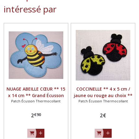
intéressé par
NUAGE ABEILLE CŒUR ** 15
COCCINELLE ** 4 x 5 cm /
x 14 cm ** Grand Écusson
jaune ou rouge au choix **
Patch Écusson Thermocollant
Patch Écusson Thermocollant
patch brodé thermocollant
Écusson patch brodé
- Applique à repasser
thermocollant - applique à
€
90
2
repasser
2
€