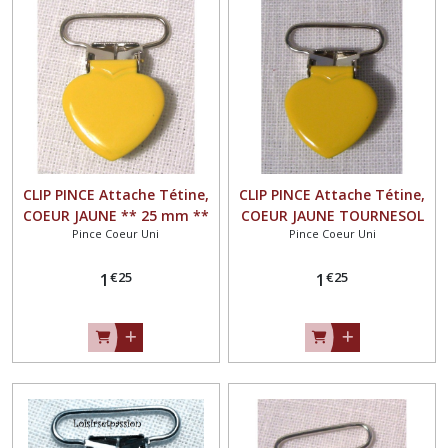
CLIP PINCE Attache Tétine,
CLIP PINCE Attache Tétine,
COEUR JAUNE ** 25 mm **
COEUR JAUNE TOURNESOL
Pince Coeur Uni
Pince Coeur Uni
Couleur uni émaillée,
** 25 mm ** Couleur uni
Doudou, Bretelle
émaillée, Doudou, Bretelle
€
25
€
25
1
1