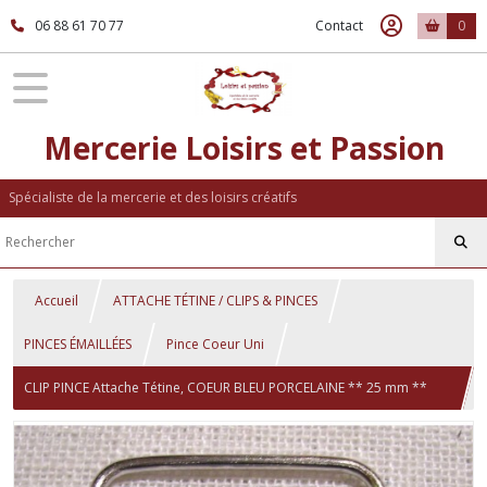
06 88 61 70 77
Contact
0
Mercerie Loisirs et Passion
Spécialiste de la mercerie et des loisirs créatifs
Accueil
ATTACHE TÉTINE / CLIPS & PINCES
PINCES ÉMAILLÉES
Pince Coeur Uni
CLIP PINCE Attache Tétine, COEUR BLEU PORCELAINE ** 25 mm **
Couleur uni émaillée, Doudou, Bretelle