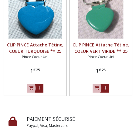
CLIP PINCE Attache Tétine,
CLIP PINCE Attache Tétine,
COEUR TURQUOISE ** 25
COEUR VERT VIRIDE ** 25
Pince Coeur Uni
Pince Coeur Uni
mm ** Couleur uni
mm ** Couleur uni
émaillée, Doudou, Bretelle
émaillée, Doudou, Bretelle
€
25
€
25
1
1
PAIEMENT SÉCURISÉ
Paypal, Visa, Mastercard...