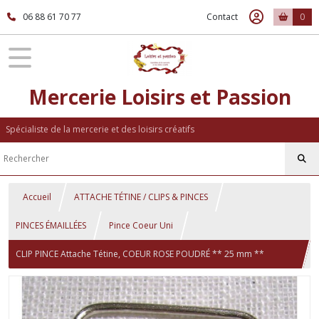
06 88 61 70 77
Contact
0
Mercerie Loisirs et Passion
Spécialiste de la mercerie et des loisirs créatifs
Accueil
ATTACHE TÉTINE / CLIPS & PINCES
PINCES ÉMAILLÉES
Pince Coeur Uni
CLIP PINCE Attache Tétine, COEUR ROSE POUDRÉ ** 25 mm **
Couleur uni émaillée, Doudou, Bretelle