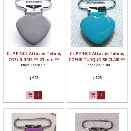
CLIP PINCE Attache Tétine,
CLIP PINCE Attache Tétine,
COEUR GRIS ** 25 mm **
COEUR TURQUOISE CLAIR **
Pince Coeur Uni
Pince Coeur Uni
Couleur uni émaillée,
25 mm ** Couleur uni
Doudou, Bretelle
émaillée, Doudou, Bretelle
€
25
€
25
1
1