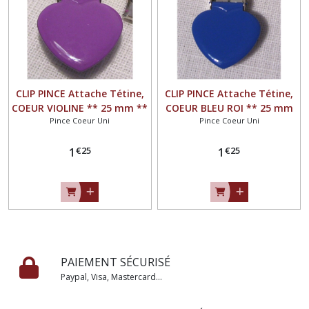
CLIP PINCE Attache Tétine,
CLIP PINCE Attache Tétine,
COEUR VIOLINE ** 25 mm **
COEUR BLEU ROI ** 25 mm
Pince Coeur Uni
Pince Coeur Uni
Couleur uni émaillée,
** Couleur uni émaillée,
Doudou, Bretelle
Doudou, Bretelle
€
25
€
25
1
1
PAIEMENT SÉCURISÉ
Paypal, Visa, Mastercard...