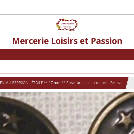
Mercerie Loisirs et Passion
IM à PRESSION - ÉTOILE ** 17 mm ** Pose facile sans couture - Bronze