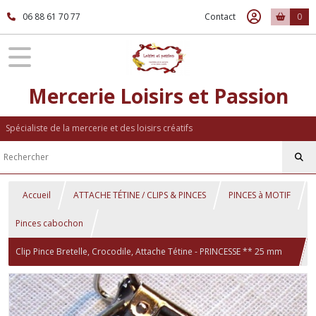
06 88 61 70 77
Contact
0
Mercerie Loisirs et Passion
Spécialiste de la mercerie et des loisirs créatifs
Accueil
ATTACHE TÉTINE / CLIPS & PINCES
PINCES à MOTIF
Pinces cabochon
Clip Pince Bretelle, Crocodile, Attache Tétine - PRINCESSE ** 25 mm
** Cabochon résine - CR117