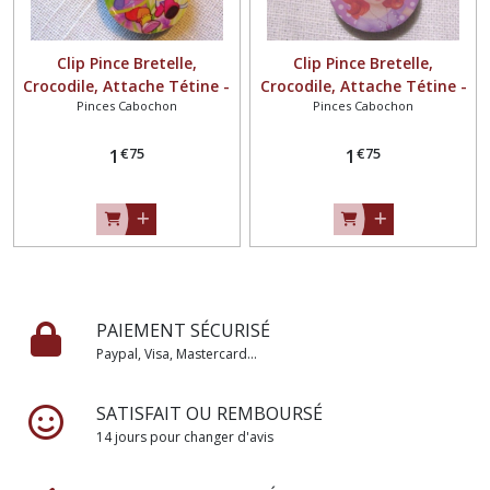
Clip Pince Bretelle,
Clip Pince Bretelle,
Crocodile, Attache Tétine -
Crocodile, Attache Tétine -
Pinces Cabochon
Pinces Cabochon
FILLETTE et singe ** 25 mm
PRINCESSE MAUVE ** 25
** Cabochon résine - CR130
mm ** Cabochon résine -
€
75
€
75
1
CR132
1
PAIEMENT SÉCURISÉ
Paypal, Visa, Mastercard...
SATISFAIT OU REMBOURSÉ
14 jours pour changer d'avis