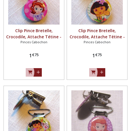
Clip Pince Bretelle,
Clip Pince Bretelle,
Crocodile, Attache Tétine -
Crocodile, Attache Tétine -
Pinces Cabochon
Pinces Cabochon
PRINCESSE Rose pois ** 25
FILLETTE FLEUR ** 25 mm
mm ** Cabochon résine -
** Cabochon résine - CR129
€
75
€
75
CR131
1
1