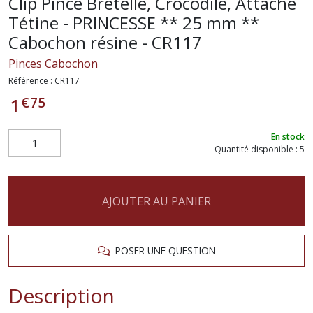
Clip Pince Bretelle, Crocodile, Attache
Tétine - PRINCESSE ** 25 mm **
Cabochon résine - CR117
Pinces Cabochon
Référence :
CR117
€
75
1
En stock
Quantité disponible : 5
AJOUTER AU PANIER
POSER UNE QUESTION
Description