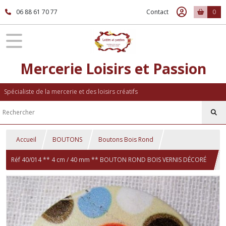
06 88 61 70 77
Contact
0
Mercerie Loisirs et Passion
Spécialiste de la mercerie et des loisirs créatifs
Accueil
BOUTONS
Boutons Bois Rond
Réf 40/014 ** 4 cm / 40 mm ** BOUTON ROND BOIS VERNIS DÉCORÉ
RONDS - Couture mode vintage