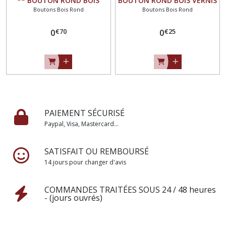
** BOUTON ROND BOIS
BOUTON ROND BOIS VERNIS
Boutons Bois Rond
Boutons Bois Rond
VERNIS DÉCORÉ FLEURS -
DÉCORÉ - Étoile rose mauve
Couture mode vintage
- Couture Tricot
€
70
€
25
0
0
PAIEMENT SÉCURISÉ
Paypal, Visa, Mastercard...
SATISFAIT OU REMBOURSÉ
14 jours pour changer d'avis
COMMANDES TRAITÉES SOUS 24 / 48 heures
- (jours ouvrés)