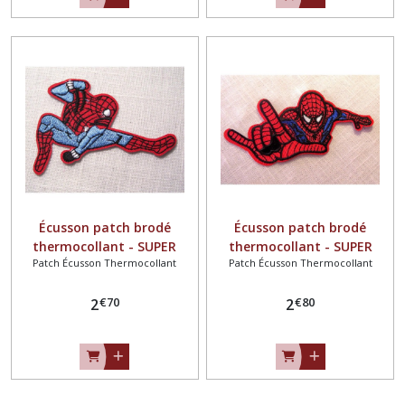
Écusson patch brodé
Écusson patch brodé
thermocollant - SUPER
thermocollant - SUPER
Patch Écusson Thermocollant
Patch Écusson Thermocollant
HÉROS SPIDERMAN ** 6 x 9
HÉROS SPIDERMAN ** 11 x
cm ** Applique à repasser -
5,5 cm ** Applique à
€
70
€
80
N°23
2
repasser N°17
2