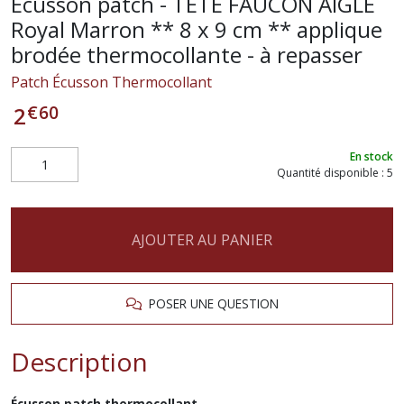
Écusson patch - TÊTE FAUCON AIGLE
Royal Marron ** 8 x 9 cm ** applique
brodée thermocollante - à repasser
Patch Écusson Thermocollant
€
60
2
En stock
Quantité disponible : 5
AJOUTER AU PANIER
POSER UNE QUESTION
Description
Écusson patch thermocollant