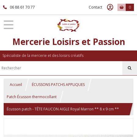
06 88 61 70 77
Contact
0
Mercerie Loisirs et Passion
Spécialiste de la mercerie et des loisirs créatifs
Accueil
ÉCUSSONS PATCHS APPLIQUES
Patch Écusson thermocollant
Écusson patch - TÊTE FAUCON AIGLE Royal Marron ** 8 x 9 cm **
applique brodée thermocollante - à repasser