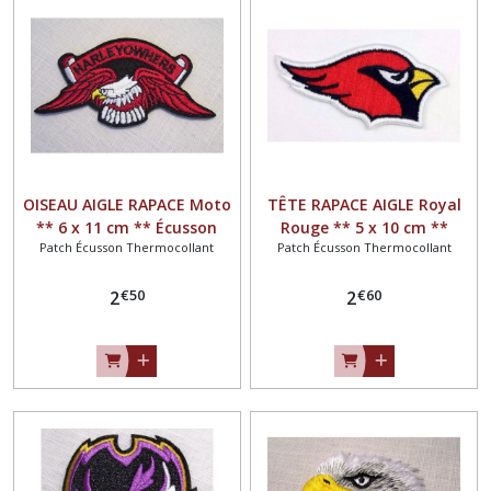
OISEAU AIGLE RAPACE Moto
TÊTE RAPACE AIGLE Royal
** 6 x 11 cm ** Écusson
Rouge ** 5 x 10 cm **
Patch Écusson Thermocollant
Patch Écusson Thermocollant
patch brodé thermocollant
Écusson patch brodé
- Applique à repasser
thermocollant - Applique à
€
50
€
60
2
repasser
2