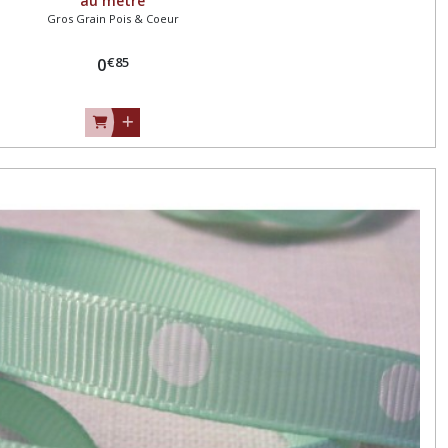
au mètre
Gros Grain Pois & Coeur
€
85
0