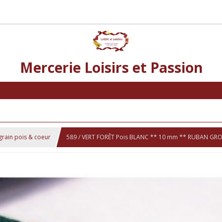
Mercerie Loisirs et Passion
grain pois & coeur
589 / VERT FORÊT Pois BLANC ** 10 mm ** RUBAN GRO