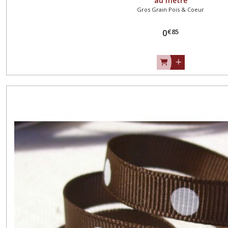
au mètre
Gros Grain Pois & Coeur
€
85
0