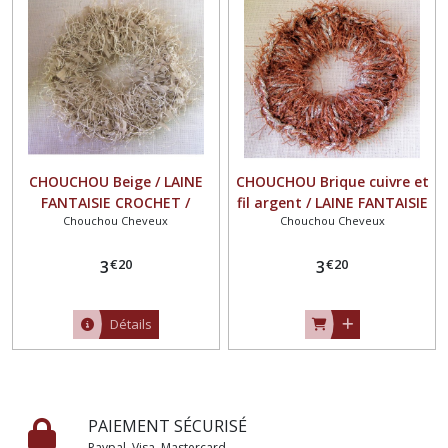
CHOUCHOU Beige / LAINE
CHOUCHOU Brique cuivre et
FANTAISIE CROCHET /
fil argent / LAINE FANTAISIE
Chouchou Cheveux
Chouchou Cheveux
ÉLASTIQUE CHEVEUX queue
CROCHET / ÉLASTIQUE
de cheval
CHEVEUX queue de cheval
€
20
€
20
3
3
Détails
PAIEMENT SÉCURISÉ
Paypal, Visa, Mastercard...