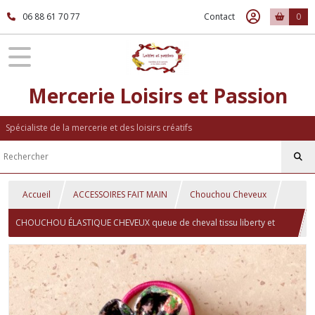
06 88 61 70 77
Contact
0
Mercerie Loisirs et Passion
Spécialiste de la mercerie et des loisirs créatifs
Accueil
ACCESSOIRES FAIT MAIN
Chouchou Cheveux
CHOUCHOU ÉLASTIQUE CHEVEUX queue de cheval tissu liberty et
bouton poupée - CH010