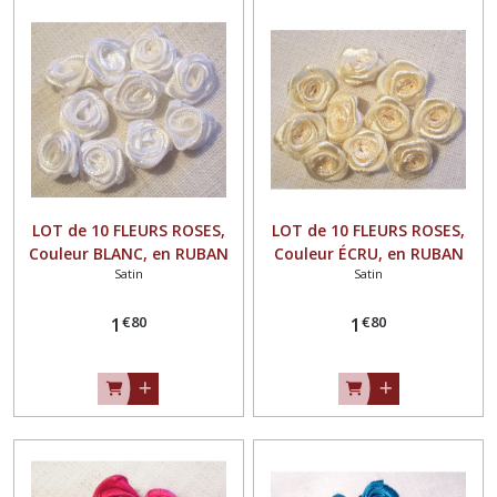
LOT de 10 FLEURS ROSES,
LOT de 10 FLEURS ROSES,
Couleur BLANC, en RUBAN
Couleur ÉCRU, en RUBAN
Satin
Satin
SATIN ** 15 mm ** à
SATIN ** 15 mm ** à
coudre ou à coller - F08
coudre ou à coller - F08
€
80
€
80
1
1