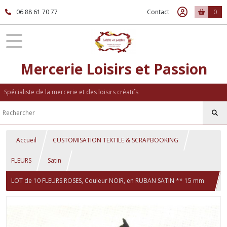
06 88 61 70 77
Contact
0
Mercerie Loisirs et Passion
Spécialiste de la mercerie et des loisirs créatifs
Accueil
CUSTOMISATION TEXTILE & SCRAPBOOKING
FLEURS
Satin
LOT de 10 FLEURS ROSES, Couleur NOIR, en RUBAN SATIN ** 15 mm
** à coudre ou à coller - F08