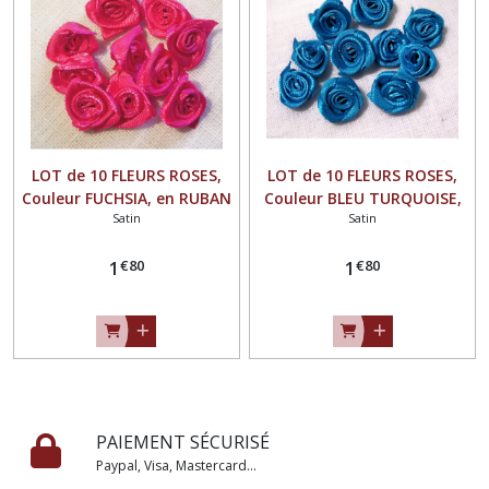
LOT de 10 FLEURS ROSES,
LOT de 10 FLEURS ROSES,
Couleur FUCHSIA, en RUBAN
Couleur BLEU TURQUOISE,
Satin
Satin
SATIN ** 15 mm ** à
en RUBAN SATIN ** 15 mm
coudre ou à coller - F08
** à coudre ou à coller - F08
€
80
€
80
1
1
PAIEMENT SÉCURISÉ
Paypal, Visa, Mastercard...