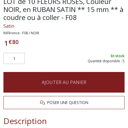
LOT de 10 FLEURS ROSES, Couleur
NOIR, en RUBAN SATIN ** 15 mm ** à
coudre ou à coller - F08
Satin
Référence :
F08 / NOIR
€
80
1
En stock
Quantité disponible : 5
AJOUTER AU PANIER
POSER UNE QUESTION
Description