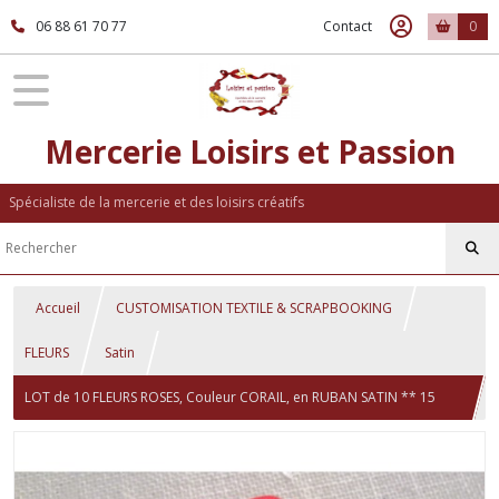
06 88 61 70 77
Contact
0
Mercerie Loisirs et Passion
Spécialiste de la mercerie et des loisirs créatifs
Accueil
CUSTOMISATION TEXTILE & SCRAPBOOKING
FLEURS
Satin
LOT de 10 FLEURS ROSES, Couleur CORAIL, en RUBAN SATIN ** 15
mm ** à coudre ou à coller - F08