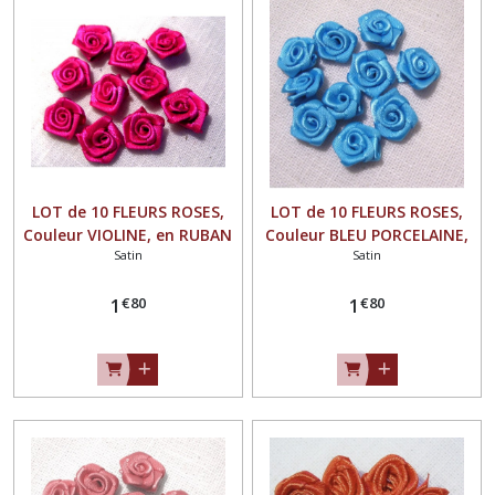
LOT de 10 FLEURS ROSES,
LOT de 10 FLEURS ROSES,
Couleur VIOLINE, en RUBAN
Couleur BLEU PORCELAINE,
Satin
Satin
SATIN ** 15 mm ** à
en RUBAN SATIN ** 15 mm
coudre ou à coller - F08
** à coudre ou à coller - F08
€
80
€
80
1
1