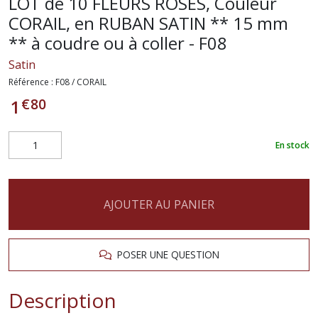
LOT de 10 FLEURS ROSES, Couleur
CORAIL, en RUBAN SATIN ** 15 mm
** à coudre ou à coller - F08
Satin
Référence :
F08 / CORAIL
€
80
1
En stock
AJOUTER AU PANIER
POSER UNE QUESTION
Description