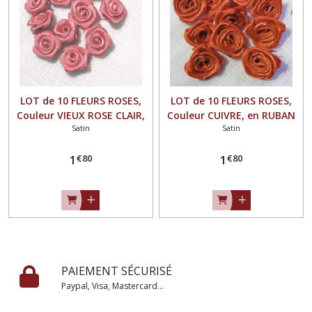
LOT de 10 FLEURS ROSES,
LOT de 10 FLEURS ROSES,
Couleur VIEUX ROSE CLAIR,
Couleur CUIVRE, en RUBAN
Satin
Satin
en RUBAN SATIN ** 15 mm
SATIN ** 15 mm ** à
** à coudre ou à coller - F08
coudre ou à coller - F08
€
80
€
80
1
1
PAIEMENT SÉCURISÉ
Paypal, Visa, Mastercard...