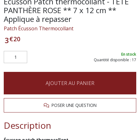
Écusson Patch thermocollant - TÊTE
PANTHÈRE ROSE ** 7 x 12 cm **
Applique à repasser
Patch Écusson Thermocollant
€
20
3
En stock
Quantité disponible : 17
AJOUTER AU PANIER
POSER UNE QUESTION
Description
Écusson patch thermocollant