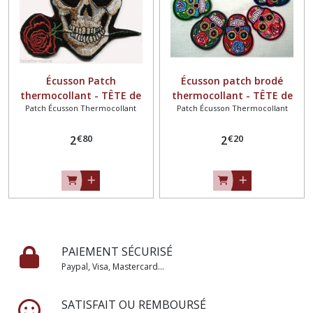
Écusson Patch
Écusson patch brodé
thermocollant - TÊTE de
thermocollant - TÊTE de
Patch Écusson Thermocollant
Patch Écusson Thermocollant
MORT ROSE ROUGE ** 9,5 x
MORT COLORÉ FLEUR SKULL
8,5 cm ** Applique à
** 5,5 x 7 cm ** Applique à
€
80
€
20
repasser
2
repasser - Coloris au choix
2
PAIEMENT SÉCURISÉ
Paypal, Visa, Mastercard...
SATISFAIT OU REMBOURSÉ