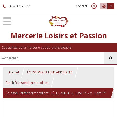
06 88 61 70 77
Contact
0
Mercerie Loisirs et Passion
Spécialiste de la mercerie et des loisirs créatifs
Accueil
ÉCUSSONS PATCHS APPLIQUES
Patch Écusson thermocollant
Écusson Patch thermocollant - TÊTE PANTHÈRE ROSE ** 7 x 12 cm **
Applique à repasser