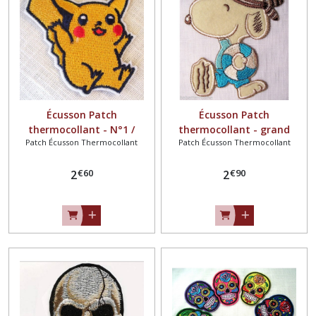
Écusson Patch
Écusson Patch
thermocollant - N°1 /
thermocollant - grand
Patch Écusson Thermocollant
Patch Écusson Thermocollant
POKÉMON PIKACHU ** 6 x 6
CHIEN Bouée mer plage ** 9
cm ** Applique à repasser
x 10 cm ** Applique à
€
60
€
90
2
repasser
2