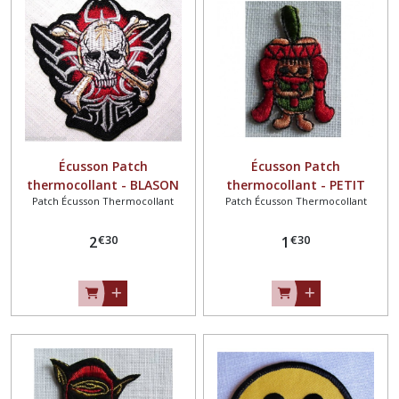
Écusson Patch
Écusson Patch
thermocollant - BLASON
thermocollant - PETIT
Patch Écusson Thermocollant
Patch Écusson Thermocollant
TÊTE de MORT TRIBAL **
INDIEN ** 2,5 x 4,5 cm **
8,5 x 8,5 cm ** Applique à
Applique à repasser
€
30
€
30
repasser
2
1