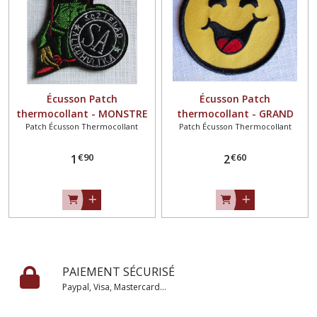
Écusson Patch
Écusson Patch
thermocollant - MONSTRE
thermocollant - GRAND
Patch Écusson Thermocollant
Patch Écusson Thermocollant
** 8 x 7 cm ** Applique à
FACE SOURIRE, TÊTE
repasser
SOURIRE, visage souriant **
€
90
€
60
1
7,5 cm ** Applique à
2
repasser
PAIEMENT SÉCURISÉ
Paypal, Visa, Mastercard...