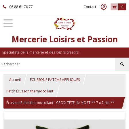
06 88 61 70 77
Contact
0
Mercerie Loisirs et Passion
Spécialiste de la mercerie et des loisirs créatifs
Accueil
ÉCUSSONS PATCHS APPLIQUES
Patch Écusson thermocollant
Écusson Patch thermocollant - CROIX TÊTE de MORT ** 7 x 7 cm **
Applique à repasser