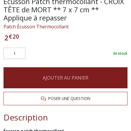
Écusson Patch thermocollant - CROIX
TÊTE de MORT ** 7 x 7 cm **
Applique à repasser
Patch Écusson Thermocollant
€
20
2
En stock
AJOUTER AU PANIER
POSER UNE QUESTION
Description
Écusson patch thermocollant