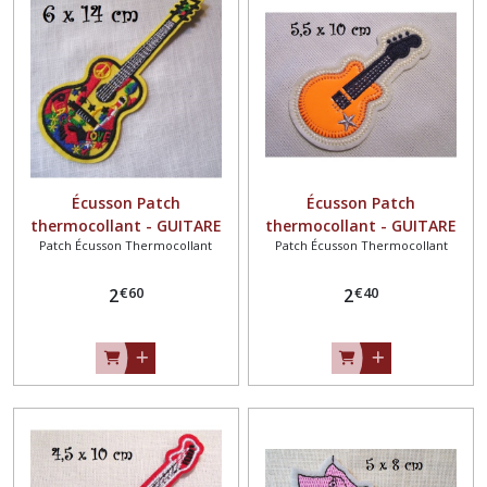
Écusson Patch
Écusson Patch
thermocollant - GUITARE
thermocollant - GUITARE
Patch Écusson Thermocollant
Patch Écusson Thermocollant
MUSIQUE PEACE LOVE JAUNE
ORANGE MUSIQUE ** 5,5 x
** 6 x 14 cm ** Applique à
10 cm ** Applique à
€
60
€
40
repasser
2
repasser
2