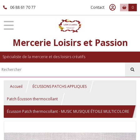
06 88 61 70 77
Contact
0
Mercerie Loisirs et Passion
Spécialiste de la mercerie et des loisirs créatifs
Accueil
ÉCUSSONS PATCHS APPLIQUES
Patch Écusson thermocollant
Écusson Patch thermocollant - MUSIC MUSIQUE ÉTOILE MULTICOLORE
** 4,5 x 9 cm ** Applique à repasser