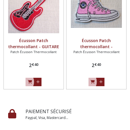
Écusson Patch
Écusson Patch
thermocollant - GUITARE
thermocollant -
Patch Écusson Thermocollant
Patch Écusson Thermocollant
ROUGE MUSIQUE ** 4,5 x 10
CHAUSSURES SPORT BASKET
cm ** Applique à repasser
ROSE ** 5 x 8 cm **
€
40
€
40
2
Applique à repasser
2
PAIEMENT SÉCURISÉ
Paypal, Visa, Mastercard...