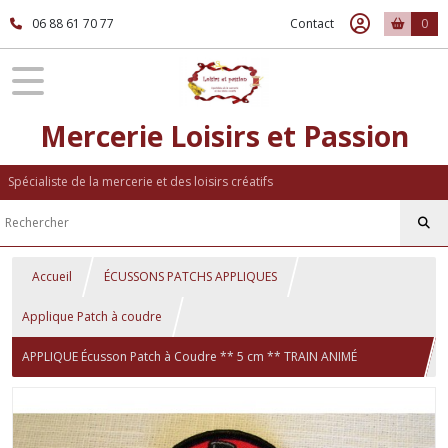
06 88 61 70 77
Contact
0
Mercerie Loisirs et Passion
Spécialiste de la mercerie et des loisirs créatifs
Accueil
ÉCUSSONS PATCHS APPLIQUES
Applique Patch à coudre
APPLIQUE Écusson Patch à Coudre ** 5 cm ** TRAIN ANIMÉ
LOCOMOTIVE - au choix