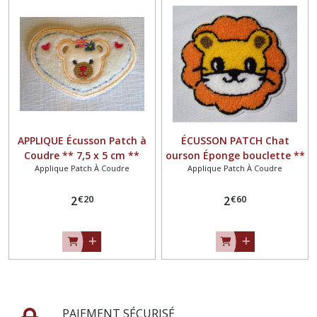
APPLIQUE Écusson Patch à
ÉCUSSON PATCH Chat
Coudre ** 7,5 x 5 cm **
ourson Éponge bouclette **
Applique Patch À Coudre
Applique Patch À Coudre
COEUR TÊTE OURSON
10 x 10 cm ** Applique à
coudre
€
20
€
60
2
2
PAIEMENT SÉCURISÉ