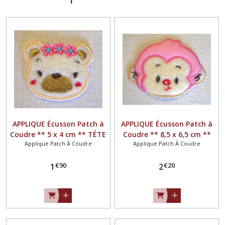
APPLIQUE Écusson Patch à
APPLIQUE Écusson Patch à
Coudre ** 5 x 4 cm ** TÊTE
Coudre ** 8,5 x 6,5 cm **
Applique Patch À Coudre
Applique Patch À Coudre
OURSON Couronne de fleurs
TÊTE SINGE ROSE
roses
€
90
€
20
1
2