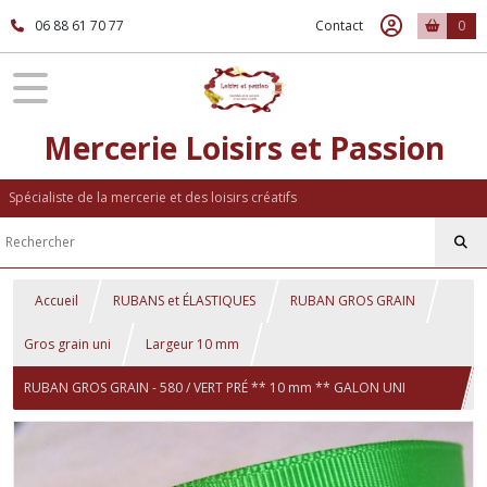
06 88 61 70 77
Contact
0
Mercerie Loisirs et Passion
Spécialiste de la mercerie et des loisirs créatifs
Accueil
RUBANS et ÉLASTIQUES
RUBAN GROS GRAIN
Gros grain uni
Largeur 10 mm
RUBAN GROS GRAIN - 580 / VERT PRÉ ** 10 mm ** GALON UNI
GRAND TEINT - vendu au mètre