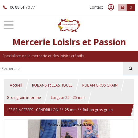
06 88 61 70 77
Contact
0
Mercerie Loisirs et Passion
Spécialiste de la mercerie et des loisirs créatifs
Accueil
RUBANS et ÉLASTIQUES
RUBAN GROS GRAIN
Gros grain imprimé
Largeur 22 - 25 mm
LES PRINCESSES - CENDRILLON ** 25 mm ** Ruban gros grain
imprimé - Longueur au choix