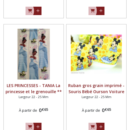
LES PRINCESSES - TANIA La
Ruban gros grain imprimé -
princesse et le grenouille **
Souris Bébé Ourson Voiture
Largeur 22 - 25 Mm
Largeur 22 - 25 Mm
25 mm ** Ruban gros grain
bulle / Jaune ** 22 mm **
imprimé - Longueur au
Longueur au choix
€
65
€
65
choix
0
0
À partir de
À partir de