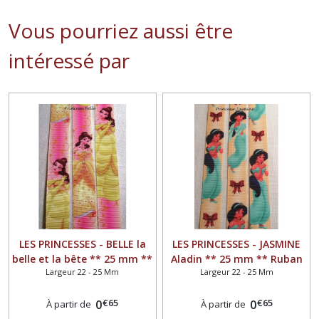
Vous pourriez aussi être
intéressé par
LES PRINCESSES - BELLE la
LES PRINCESSES - JASMINE
belle et la bête ** 25 mm **
Aladin ** 25 mm ** Ruban
Largeur 22 - 25 Mm
Largeur 22 - 25 Mm
Ruban gros grain imprimé -
gros grain imprimé -
Longueur au choix
Longueur au choix
€
65
€
65
0
0
À partir de
À partir de