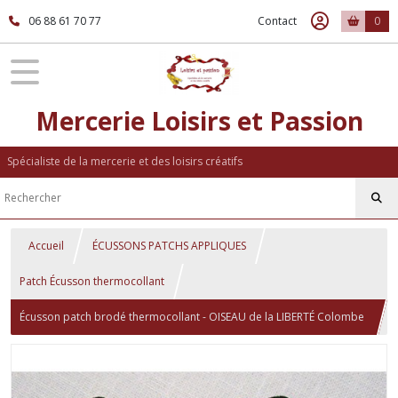
06 88 61 70 77
Contact
0
Mercerie Loisirs et Passion
Spécialiste de la mercerie et des loisirs créatifs
Accueil
ÉCUSSONS PATCHS APPLIQUES
Patch Écusson thermocollant
Écusson patch brodé thermocollant - OISEAU de la LIBERTÉ Colombe
Amour Coeur ** 5,5 X 3 cm / au choix ** applique à repasser