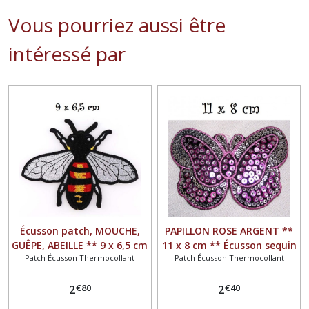
Vous pourriez aussi être
intéressé par
Écusson patch, MOUCHE,
PAPILLON ROSE ARGENT **
GUÊPE, ABEILLE ** 9 x 6,5 cm
11 x 8 cm ** Écusson sequin
Patch Écusson Thermocollant
Patch Écusson Thermocollant
** Applique brodée
patch brodé thermocollant
thermocollante - à repasser
- Applique à repasser
€
80
€
40
2
2