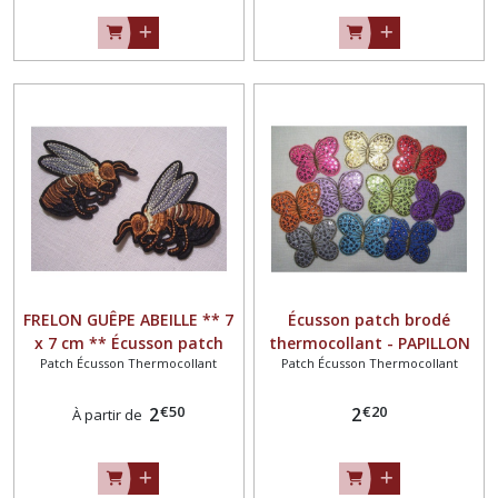
FRELON GUÊPE ABEILLE ** 7
Écusson patch brodé
x 7 cm ** Écusson patch
thermocollant - PAPILLON
Patch Écusson Thermocollant
Patch Écusson Thermocollant
brodé thermocollant -
SEQUIN ** 6 x 8 cm **
Applique à repasser
Applique à repasser
€
50
€
20
2
2
À partir de