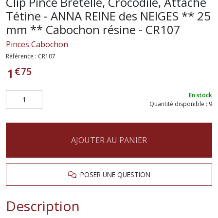
Clip Pince Bretelle, Crocodile, Attache
Tétine - ANNA REINE des NEIGES ** 25
mm ** Cabochon résine - CR107
Pinces Cabochon
Référence :
CR107
€
75
1
En stock
Quantité disponible : 9
AJOUTER AU PANIER
POSER UNE QUESTION
Description