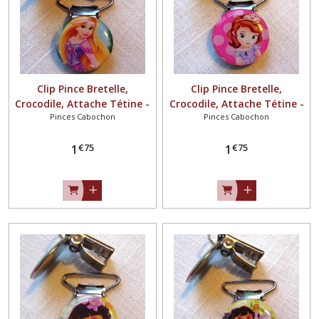
Clip Pince Bretelle,
Clip Pince Bretelle,
Crocodile, Attache Tétine -
Crocodile, Attache Tétine -
Pinces Cabochon
Pinces Cabochon
PRINCESSE ** 25 mm **
PRINCESSE Rose pois ** 25
Cabochon résine - CR117
mm ** Cabochon résine -
€
75
€
75
1
CR131
1