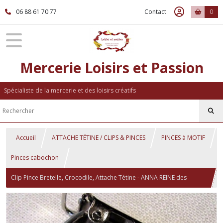
06 88 61 70 77
Contact
0
Mercerie Loisirs et Passion
Spécialiste de la mercerie et des loisirs créatifs
Accueil
ATTACHE TÉTINE / CLIPS & PINCES
PINCES à MOTIF
Pinces cabochon
Clip Pince Bretelle, Crocodile, Attache Tétine - ANNA REINE des
NEIGES ** 25 mm ** Cabochon résine - CR107