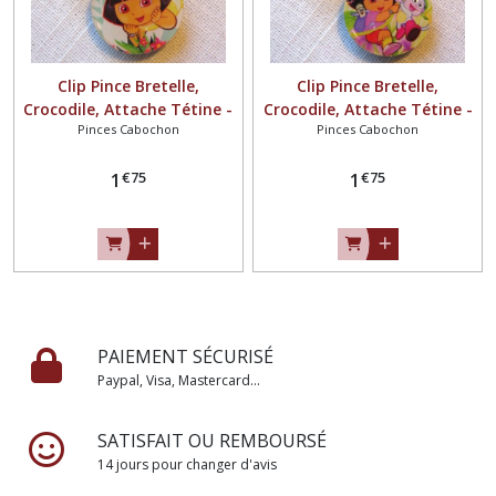
Clip Pince Bretelle,
Clip Pince Bretelle,
Crocodile, Attache Tétine -
Crocodile, Attache Tétine -
Pinces Cabochon
Pinces Cabochon
FILLETTE FLEUR ** 25 mm
FILLETTE et singe ** 25 mm
** Cabochon résine - CR129
** Cabochon résine - CR130
€
75
€
75
1
1
PAIEMENT SÉCURISÉ
Paypal, Visa, Mastercard...
SATISFAIT OU REMBOURSÉ
14 jours pour changer d'avis