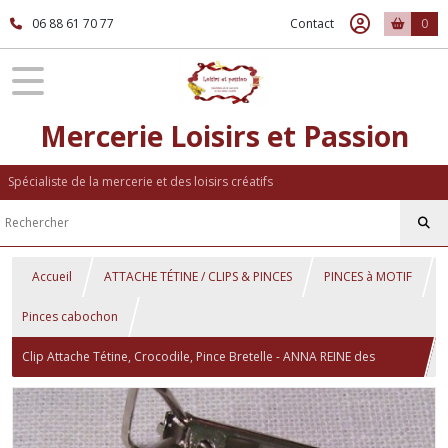
06 88 61 70 77
Contact
0
Mercerie Loisirs et Passion
Spécialiste de la mercerie et des loisirs créatifs
Accueil
ATTACHE TÉTINE / CLIPS & PINCES
PINCES à MOTIF
Pinces cabochon
Clip Attache Tétine, Crocodile, Pince Bretelle - ANNA REINE des
NEIGES ** 25 mm ** Cabochon résine - CR127