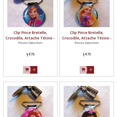
Clip Pince Bretelle,
Clip Pince Bretelle,
Crocodile, Attache Tétine -
Crocodile, Attache Tétine -
Pinces Cabochon
Pinces Cabochon
ANNA REINE des NEIGES **
PRINCESSE ** 25 mm **
25 mm ** Cabochon résine
Cabochon résine - CR117
€
75
€
75
- CR107
1
1