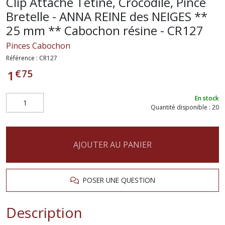
Clip Attache Tétine, Crocodile, Pince
Bretelle - ANNA REINE des NEIGES **
25 mm ** Cabochon résine - CR127
Pinces Cabochon
Référence :
CR127
€
75
1
En stock
Quantité disponible : 20
AJOUTER AU PANIER
POSER UNE QUESTION
Description