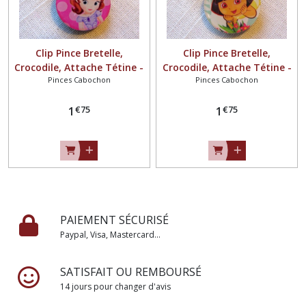
Clip Pince Bretelle,
Clip Pince Bretelle,
Crocodile, Attache Tétine -
Crocodile, Attache Tétine -
Pinces Cabochon
Pinces Cabochon
PRINCESSE Rose pois ** 25
FILLETTE FLEUR ** 25 mm
mm ** Cabochon résine -
** Cabochon résine - CR129
€
75
€
75
CR131
1
1
PAIEMENT SÉCURISÉ
Paypal, Visa, Mastercard...
SATISFAIT OU REMBOURSÉ
14 jours pour changer d'avis