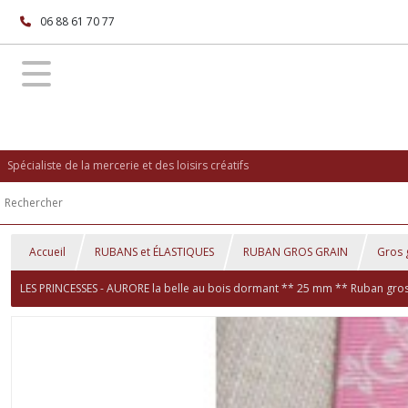
06 88 61 70 77
Spécialiste de la mercerie et des loisirs créatifs
Accueil
RUBANS et ÉLASTIQUES
RUBAN GROS GRAIN
Gros 
LES PRINCESSES - AURORE la belle au bois dormant ** 25 mm ** Ruban gros